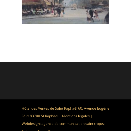
Hôtel des Ventes de Saint Raphaël 60, Avenue Eugène
Félix 83700 St Raphaël |
Mentions légales
|
Webdesign:
agence de communication saint tropez