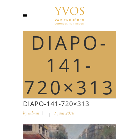
DIAPO-
141-
720×313
DIAPO-141-720×313
by
admin
1 juin 2016