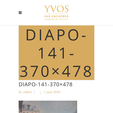
DIAPO-
141-
370×478
DIAPO-141-370×478
by
admin
1 juin 2016