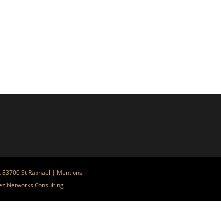
x 83700 St Raphaël |
Mentions
ez
Networks Consulting