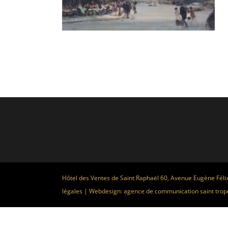
Hôtel des Ventes de Saint Raphaël 60, Avenue Eugène Féli
légales
| Webdesign:
agence de communication saint trop