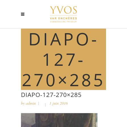
DIAPO-
127-
270×285
DIAPO-127-270×285
by
admin
1 juin 2016