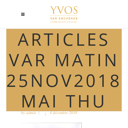
ARTICLES
VAR MATIN
25NOV2018
MAI THU
ARTICLES VAR MATIN
25NOV2018 MAI THU
by
admin
4 décembre 2018