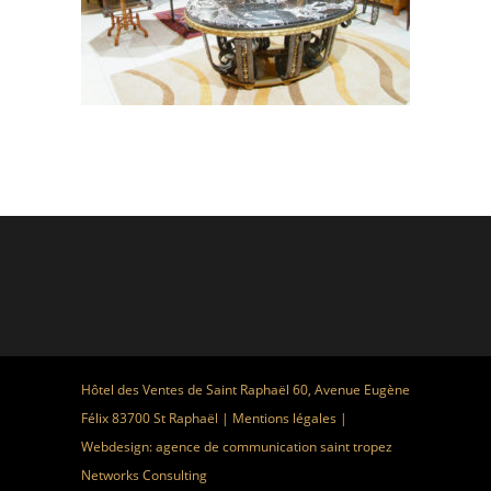
Hôtel des Ventes de Saint Raphaël 60, Avenue Eugène
Félix 83700 St Raphaël |
Mentions légales
|
Webdesign:
agence de communication saint tropez
Networks Consulting