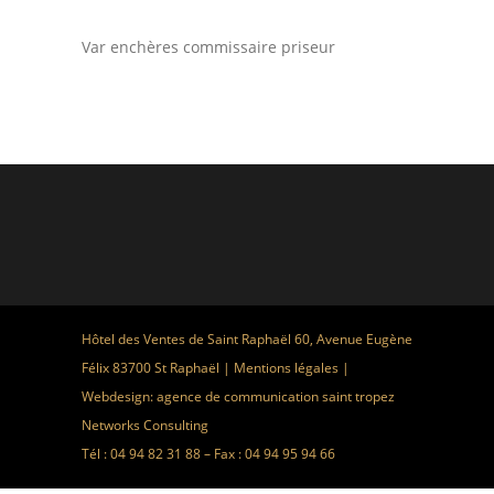
Var enchères commissaire priseur
Hôtel des Ventes de Saint Raphaël 60, Avenue Eugène
Félix 83700 St Raphaël |
Mentions légales
|
Webdesign:
agence de communication saint tropez
Networks Consulting
Tél : 04 94 82 31 88 – Fax : 04 94 95 94 66