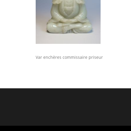
Var enchères commissaire priseur